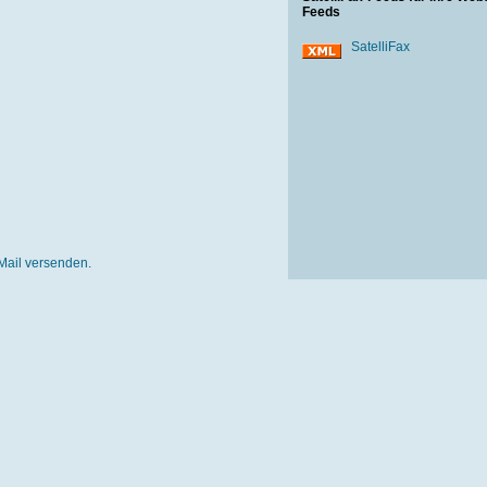
Feeds
SatelliFax
Mail versenden.