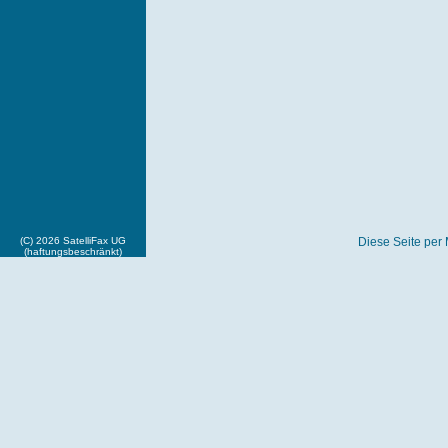
(C) 2026 SatelliFax UG
Diese Seite per 
(haftungsbeschränkt)