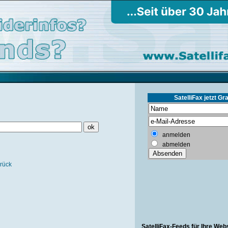
SatelliFax jetzt Gra
anmelden
abmelden
rück
SatelliFax-Feeds für Ihre Web