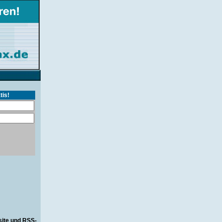
tis!
site und RSS-