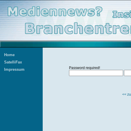
Home
SatelliFax
Password required!
Impressum
<< zu